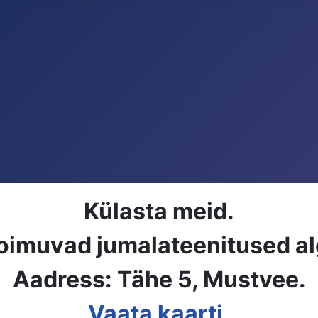
Külasta meid.
oimuvad jumalateenitused al
Aadress: Tähe 5, Mustvee.
Vaata kaarti.