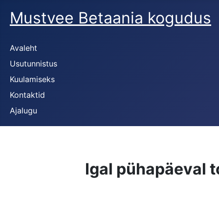
Mustvee Betaania kogudus
Avaleht
Usutunnistus
Kuulamiseks
Kontaktid
Ajalugu
Igal pühapäeval t